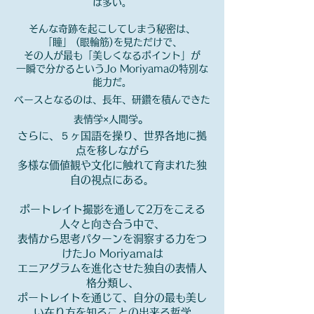
は多い。
そんな奇跡を起こしてしまう秘密は、
「瞳」 (眼輪筋)を見ただけで、
その人が最も「美しくなるポイント」が
一瞬で分かるというJo Moriyamaの特別な
能力だ。
ベースとなるのは、長年、研鑽を積んできた
。
表情学×人間学
さらに、５ヶ国語を操り、世界各地に拠
点を移しながら
多様な価値観や文化に触れて育まれた独
自の視点にある。
ポートレイト撮影を通して2万をこえる
人々と向き合う中で、
表情から思考パターンを洞察する力をつ
けたJo Moriyamaは
エニアグラムを進化させた独自の表情人
格分類し、
ポートレイトを通じて、自分の最も美し
い在り方を知ることの出来る哲学